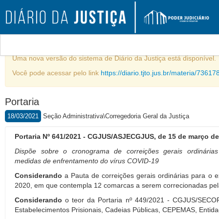
Comunicado
Uma nova versão do sistema de Diário da Justiça está disponível.
Você pode acessar pelo link
https://diario.tjto.jus.br/materia/73617
Portaria
18/03/2021
Seção Administrativa\Corregedoria Geral da Justiça
Portaria Nº 641/2021 - CGJUS/ASJECGJUS, de 15 de março de
Dispõe sobre o cronograma de correições gerais ordinárias
medidas de enfrentamento do vírus COVID-19
Considerando
a Pauta de correições gerais ordinárias para o e
2020, em que contempla 12 comarcas a serem correcionadas pela
Considerando
o teor da Portaria nº 449/2021 - CGJUS/SECORP
Estabelecimentos Prisionais, Cadeias Públicas, CEPEMAS, Entid