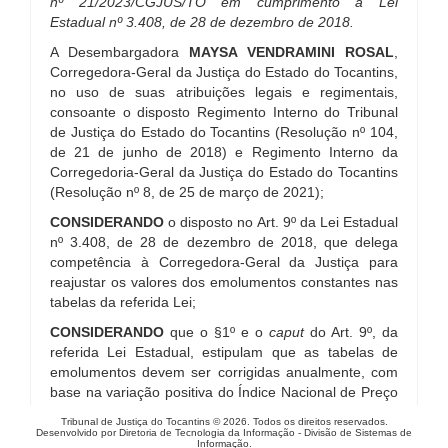
nº 21/2023/CGJUS/TO em cumprimento a Lei
Estadual nº 3.408, de 28 de dezembro de 2018.
A Desembargadora
MAYSA VENDRAMINI ROSAL
,
Corregedora-Geral da Justiça do Estado do Tocantins,
no uso de suas atribuições legais e regimentais,
consoante o disposto Regimento Interno do Tribunal
de Justiça do Estado do Tocantins (Resolução nº 104,
de 21 de junho de 2018) e Regimento Interno da
Corregedoria-Geral da Justiça do Estado do Tocantins
(Resolução nº 8, de 25 de março de 2021);
CONSIDERANDO
o disposto no Art. 9º da Lei Estadual
nº 3.408, de 28 de dezembro de 2018, que delega
competência à Corregedora-Geral da Justiça para
reajustar os valores dos emolumentos constantes nas
tabelas da referida Lei;
CONSIDERANDO
que o §1º e o
caput
do Art. 9º, da
referida Lei Estadual, estipulam que as tabelas de
emolumentos devem ser corrigidas anualmente, com
base na variação positiva do Índice Nacional de Preço
ao Consumidor Amplo – IPCA, acumulada no período
Tribunal de Justiça do Tocantins © 2026. Todos os direitos reservados.
compreendido entre o mês de dezembro do ano
Desenvolvido por Diretoria de Tecnologia da Informação - Divisão de Sistemas de
Informação.