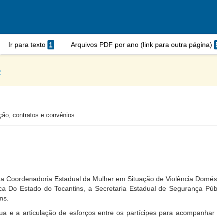
Ir para texto
1
Arquivos PDF por ano (link para outra página)
2
ação, contratos e convênios
 a Coordenadoria Estadual da Mulher em Situação de Violência Doméstic
lica Do Estado do Tocantins, a Secretaria Estadual de Segurança Pú
ns.
útua e a articulação de esforços entre os partícipes para acomp