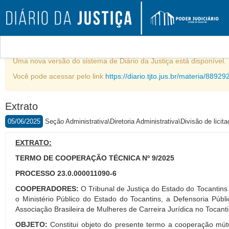
Comunicado
Uma nova versão do sistema de Diário da Justiça está disponível.
Você pode acessar pelo link
https://diario.tjto.jus.br/materia/88929
Extrato
05/06/2025
Seção Administrativa\Diretoria Administrativa\Divisão de licit
EXTRATO:
TERMO DE COOPERAÇÃO TÉCNICA Nº 9/2025
PROCESSO 23.0.000011090-6
COOPERADORES:
O Tribunal de Justiça do Estado do Tocantins
o Ministério Público do Estado do Tocantins, a Defensoria Púb
Associação Brasileira de Mulheres de Carreira Jurídica no Tocanti
OBJETO:
Constitui objeto do presente termo a cooperação m