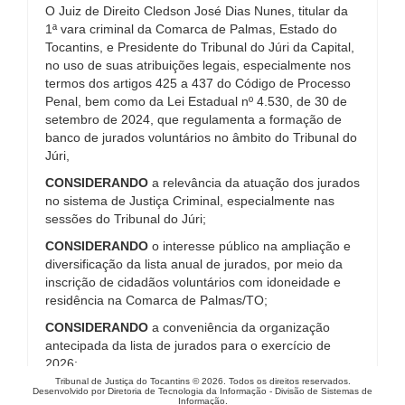
O Juiz de Direito Cledson José Dias Nunes, titular da
1ª vara criminal da Comarca de Palmas, Estado do
Tocantins, e Presidente do Tribunal do Júri da Capital,
no uso de suas atribuições legais, especialmente nos
termos dos artigos 425 a 437 do Código de Processo
Penal, bem como da Lei Estadual nº 4.530, de 30 de
setembro de 2024, que regulamenta a formação de
banco de jurados voluntários no âmbito do Tribunal do
Júri,
CONSIDERANDO
a relevância da atuação dos jurados
no sistema de Justiça Criminal, especialmente nas
sessões do Tribunal do Júri;
CONSIDERANDO
o interesse público na ampliação e
diversificação da lista anual de jurados, por meio da
inscrição de cidadãos voluntários com idoneidade e
residência na Comarca de Palmas/TO;
CONSIDERANDO
a conveniência da organização
antecipada da lista de jurados para o exercício de
2026;
Tribunal de Justiça do Tocantins © 2026. Todos os direitos reservados.
RESOLVE:
Desenvolvido por Diretoria de Tecnologia da Informação - Divisão de Sistemas de
Informação.