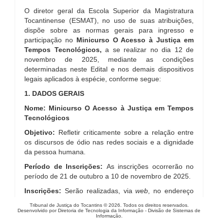
O diretor geral da Escola Superior da Magistratura
Tocantinense (ESMAT), no uso de suas atribuições,
dispõe sobre as normas gerais para ingresso e
participação no
Minicurso
O Acesso
à Justiça em
Tempos Tecnológicos,
a se realizar no dia 12 de
novembro de 2025, mediante as condições
determinadas neste Edital e nos demais dispositivos
legais aplicados à espécie, conforme segue:
1. DADOS GERAIS
Nome: Minicurso
O Acesso à Justiça em Tempos
Tecnológicos
Objetivo:
Refletir criticamente sobre a relação entre
os discursos de ódio nas redes sociais e a dignidade
da pessoa humana.
Período de Inscrições:
As inscrições ocorrerão no
período de 21 de outubro a 10 de novembro de 2025.
Inscrições:
Serão realizadas, via
web
, no endereço
eletrônico www.tjto.jus.br/esmat.
Tribunal de Justiça do Tocantins © 2026. Todos os direitos reservados.
Desenvolvido por Diretoria de Tecnologia da Informação - Divisão de Sistemas de
Público-Alvo:
Servidores(as), magistrados(as),
Informação.