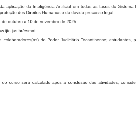
s da aplicação da Inteligência Artificial em todas as fases do Siste
proteção dos Direitos Humanos e do devido processo legal.
21 de outubro a 10 de novembro de 2025.
w.tjto.jus.br/esmat.
 e colaboradores(as) do Poder Judiciário Tocantinense; estudantes, pr
r do curso será calculado após a conclusão das atividades, consid