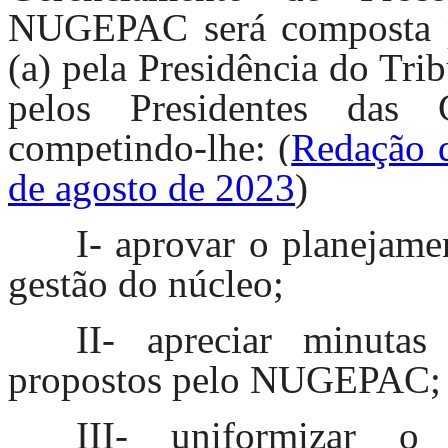
NUGEPAC será composta p
(a) pela Presidência do Trib
pelos Presidentes das 
competindo-lhe:
(
Redação d
de agosto de 2023
)
I- aprovar o planejamen
gestão do núcleo;
II- apreciar minuta
propostos pelo NUGEPAC;
III- uniformizar o