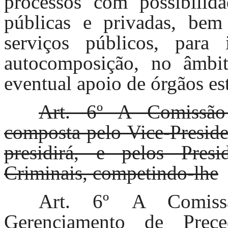
processos com possibilid
públicas e privadas, bem
serviços públicos, para
autocomposição, no âmbito
eventual apoio de órgãos est
Art. 6º A Comissã
composta pelo Vice-Preside
presidirá, e pelos Pres
Criminais, competindo-lhe
Art. 6º
A Comiss
Gerenciamento de Prec