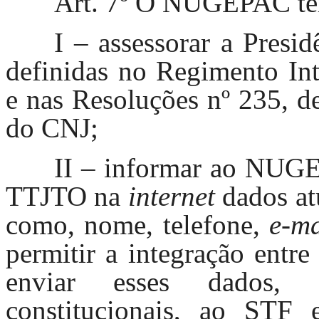
Art. 7º O NUGEPAC ter
I – assessorar a Presi
definidas no Regimento I
e nas Resoluções nº 235, d
do CNJ;
II – informar ao NUGE
TTJTO na
internet
dados atu
como, nome, telefone,
e-ma
permitir a integração entr
enviar esses dados, 
constitucionais, ao STF